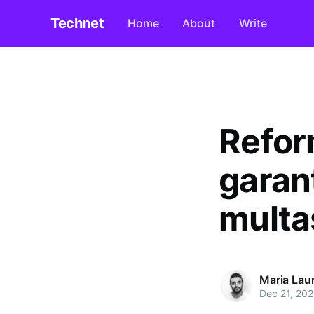
Technet
Home
About
Write
Refor
garan
multa
Maria Lau
Dec 21, 20