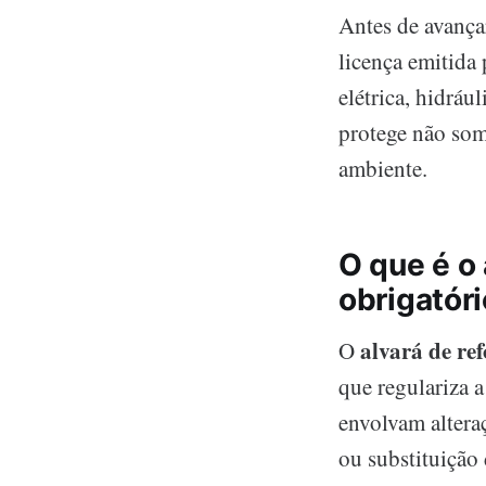
Antes de avança
licença emitida 
elétrica, hidrá
protege não som
ambiente.
O que é o 
obrigatóri
alvará de re
O
que regulariza a
envolvam alteraç
ou substituição 