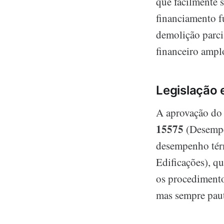
que facilmente 
financiamento f
demolição parci
financeiro ampl
Legislação 
A aprovação do
15575
(Desempen
desempenho térmi
Edificações), qu
os procedimento
mas sempre paut