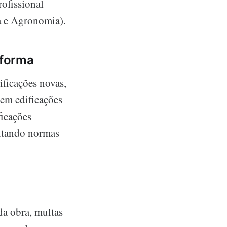
rofissional
a e Agronomia).
eforma
ificações novas,
 em edificações
ficações
eitando normas
da obra, multas