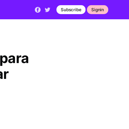
Subscribe
Signin
 para
ar