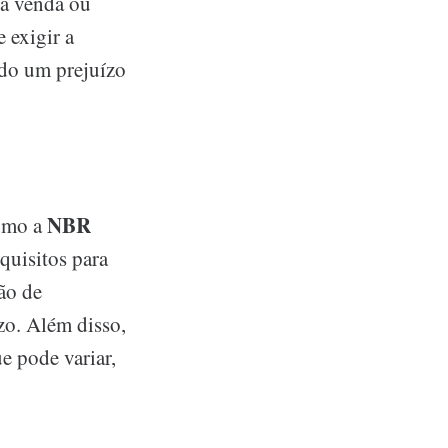
ra venda ou
 exigir a
ndo um prejuízo
NBR
como a
quisitos para
ão de
azo. Além disso,
e pode variar,