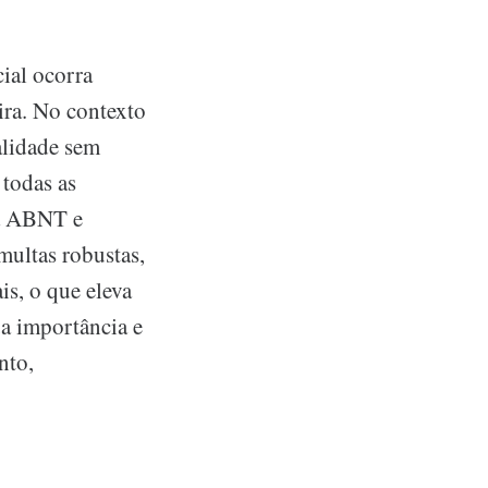
ial ocorra
eira. No contexto
alidade sem
 todas as
da ABNT e
ultas robustas,
is, o que eleva
ua importância e
nto,