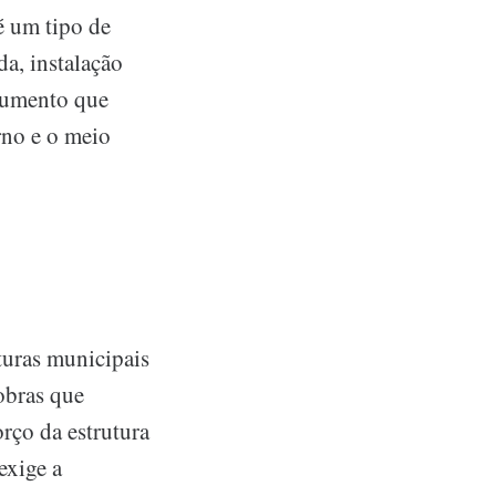
é um tipo de
da, instalação
trumento que
rno e o meio
turas municipais
obras que
rço da estrutura
exige a